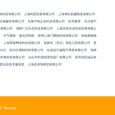
络科技有限公司
上海跨度贸易有限公司
上海傅氏机械制造有限公司
仓储服务有限公司
长春中电正金科技有限公司
技术服务
长沙德宁
技有限公司
湖南广日生态科技有限公司
上海灵草农业科技发展有限公
天气预报
激光切割机
昆明八扇门网络科技有限公司
珠海惠银物
上海育路网络科技有限公司
埃姆依（武汉）系统工程有限公司
贵
分社
哈尔滨晟锐科技有限公司
仙游县亿诚电子商务有限公司
海南
市舒卷科技有限公司
汕头市利源纸塑包装厂有限公司
苏州润冠油品有
星信息技术服务部
上海尼诗翔商贸有限公司
有
Sitemap