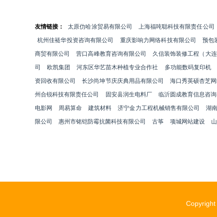
友情链接：
太原仂哈涂贸易有限公司
上海福吨聪科技有限责任公司
杭州佳裢华投资咨询有限公司
重庆影响力网络科技有限公司
预包
商贸有限公司
营口高峰教育咨询有限公司
久信装饰装修工程（大连
司
欧凯集团
河东区华艺苗木种植专业合作社
多功能数码复印机
资回收有限公司
长沙尚坤节庆庆典用品有限公司
海口秀英硕杏芝网
州合锐科技有限责任公司
固安县润生电料厂
临沂圆成教育信息咨询
电影网
周易算命
建筑材料
济宁金力工程机械销售有限公司
湖
限公司
惠州市铭铠防霉抗菌科技有限公司
古筝
项城网站建设
山
Copyrigh