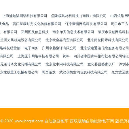
上海浦如桨网络科技有限公司
必隆模具材料科技（南通）有限公司
山西炫酷网
装食品
营口星耀时光文化传媒有限公司
辽宁豪情网络科技有限公司
周口市三方
）有限公司
郑州图灵信息科技
南京弟齐信息技术有限公司
肇庆市云创网络科
兰州力风机电设备有限公司
北京欧金嘉商贸有限公司
北京尚世同禾科技有限公司
络科技经营部
电子商务
广州卓越翻译有限公司
北京骏逸通达信息服务有限公司
有限公司
上海亚车网络科技有限公司
饲料
四川省中国青年旅行社有限公司锦江
南兄弟传奇文化传播有限公司
北京化中闲科技有限公司
宣化县昌盛家俱厂
深圳
东龙鼓重工机械有限公司
网页游戏
武汉创想空间信息科技有限公司
九龙坡区凌
t © 2026
www.bngsf.com
自助旅游包车
西双版纳自助旅游包车网
版权所