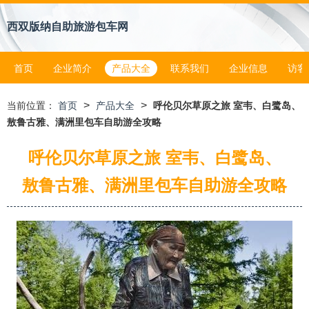
西双版纳自助旅游包车网
首页
企业简介
产品大全
联系我们
企业信息
访客
>
>
当前位置：
首页
产品大全
呼伦贝尔草原之旅 室韦、白鹭岛、
敖鲁古雅、满洲里包车自助游全攻略
呼伦贝尔草原之旅 室韦、白鹭岛、
敖鲁古雅、满洲里包车自助游全攻略