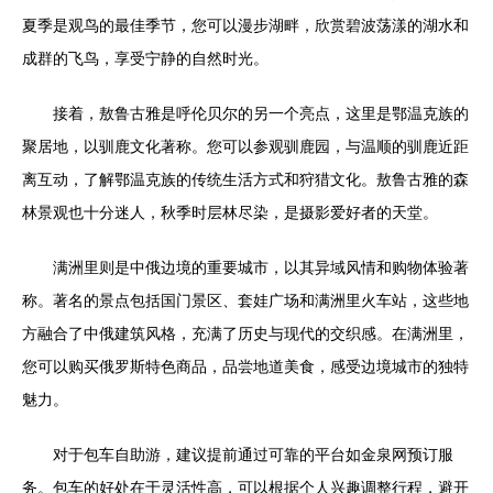
夏季是观鸟的最佳季节，您可以漫步湖畔，欣赏碧波荡漾的湖水和
成群的飞鸟，享受宁静的自然时光。
接着，敖鲁古雅是呼伦贝尔的另一个亮点，这里是鄂温克族的
聚居地，以驯鹿文化著称。您可以参观驯鹿园，与温顺的驯鹿近距
离互动，了解鄂温克族的传统生活方式和狩猎文化。敖鲁古雅的森
林景观也十分迷人，秋季时层林尽染，是摄影爱好者的天堂。
满洲里则是中俄边境的重要城市，以其异域风情和购物体验著
称。著名的景点包括国门景区、套娃广场和满洲里火车站，这些地
方融合了中俄建筑风格，充满了历史与现代的交织感。在满洲里，
您可以购买俄罗斯特色商品，品尝地道美食，感受边境城市的独特
魅力。
对于包车自助游，建议提前通过可靠的平台如金泉网预订服
务。包车的好处在于灵活性高，可以根据个人兴趣调整行程，避开